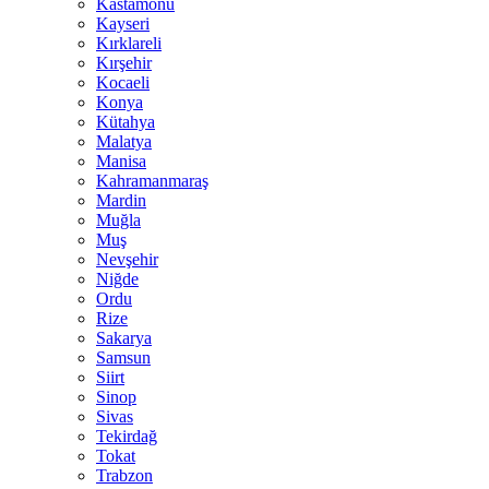
Kastamonu
Kayseri
Kırklareli
Kırşehir
Kocaeli
Konya
Kütahya
Malatya
Manisa
Kahramanmaraş
Mardin
Muğla
Muş
Nevşehir
Niğde
Ordu
Rize
Sakarya
Samsun
Siirt
Sinop
Sivas
Tekirdağ
Tokat
Trabzon