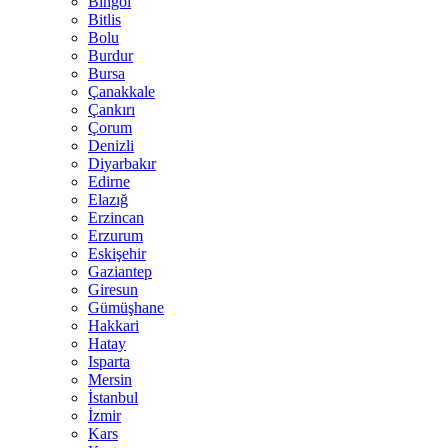
Bingöl
Bitlis
Bolu
Burdur
Bursa
Çanakkale
Çankırı
Çorum
Denizli
Diyarbakır
Edirne
Elazığ
Erzincan
Erzurum
Eskişehir
Gaziantep
Giresun
Gümüşhane
Hakkari
Hatay
Isparta
Mersin
İstanbul
İzmir
Kars