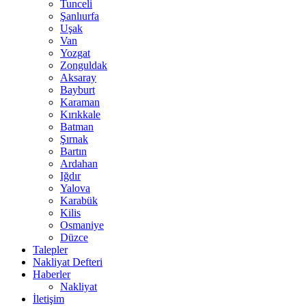
Tunceli
Şanlıurfa
Uşak
Van
Yozgat
Zonguldak
Aksaray
Bayburt
Karaman
Kırıkkale
Batman
Şırnak
Bartın
Ardahan
Iğdır
Yalova
Karabük
Kilis
Osmaniye
Düzce
Talepler
Nakliyat Defteri
Haberler
Nakliyat
İletişim