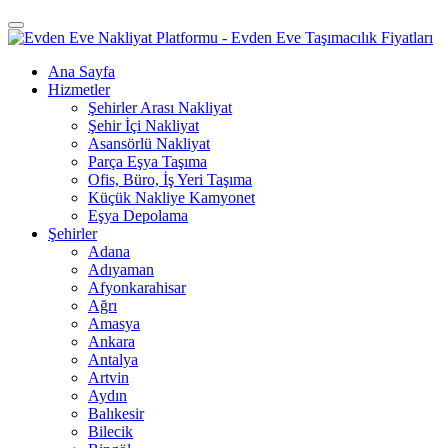
Ana Sayfa
Hizmetler
Şehirler Arası Nakliyat
Şehir İçi Nakliyat
Asansörlü Nakliyat
Parça Eşya Taşıma
Ofis, Büro, İş Yeri Taşıma
Küçük Nakliye Kamyonet
Eşya Depolama
Şehirler
Adana
Adıyaman
Afyonkarahisar
Ağrı
Amasya
Ankara
Antalya
Artvin
Aydın
Balıkesir
Bilecik