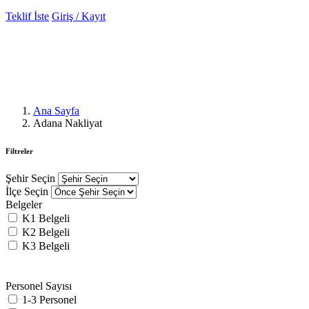
Teklif İste
Giriş / Kayıt
Adana Nakliyat
Profesyonel ve alanında uzman nakliyat firmalarını dakikalar
içerisinde web sitemizde bulabilirsiniz.
Ana Sayfa
Adana Nakliyat
Filtreler
Şehir Seçin
İlçe Seçin
Belgeler
K1 Belgeli
K2 Belgeli
K3 Belgeli
Personel Sayısı
1-3 Personel